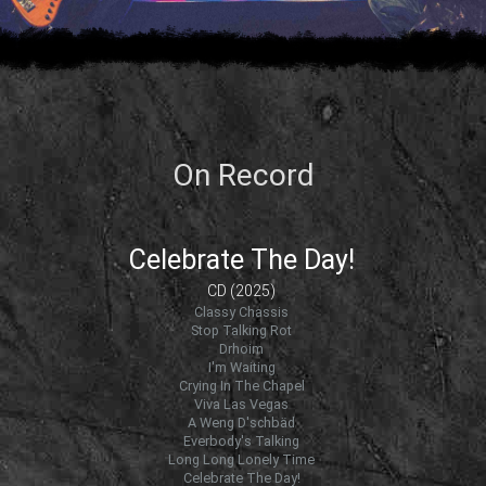
On Record
Celebrate The Day!
CD (2025)
Classy Chassis
Stop Talking Rot
Drhoim
I'm Waiting
Crying In The Chapel
Viva Las Vegas
A Weng D'schbäd
Everbody's Talking
Long Long Lonely Time
Celebrate The Day!