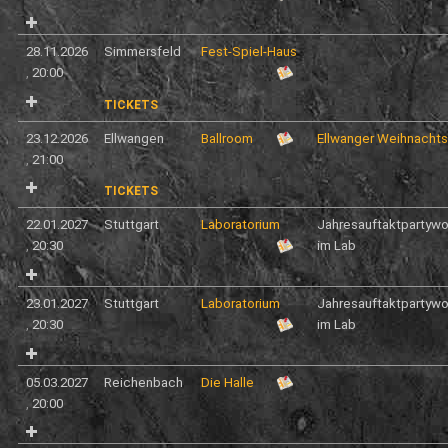
28.11.2026
Simmersfeld
Fest-Spiel-Haus
,
20:00
TICKETS
23.12.2026
Ellwangen
Ballroom
Ellwanger Weihnacht
,
21:00
TICKETS
22.01.2027
Stuttgart
Laboratorium
Jahresauftaktpartyw
,
20:30
im Lab
23.01.2027
Stuttgart
Laboratorium
Jahresauftaktpartyw
,
20:30
im Lab
05.03.2027
Reichenbach
Die Halle
,
20:00