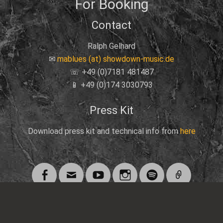
For Booking
Contact
Ralph Gelhard
✉
mablues (at) showdown-music.de
☏ +49 (0)7181 481487
📱 +49 (0)174 3030793
Press Kit
Download press kit and technical info from
here
Facebook
Email
YouTube
Instagram
Spotify
Link
Scroll