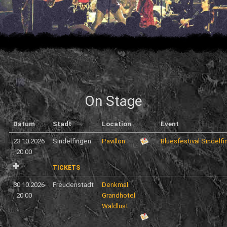
On Stage
Datum
Stadt
Location
Event
23.10.2026
Sindelfingen
Pavillon
Bluesfestival Sindelf
,
20:00
TICKETS
30.10.2026
Freudenstadt
Denkmal
,
20:00
Grandhotel
Waldlust