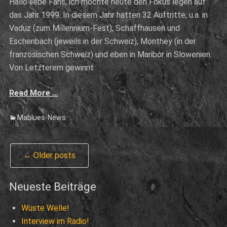
Hallo liebe Fans, ich möchte heute den Fokus legen auf
das Jahr 1999. In diesem Jahr hatten 32 Auftritte, u.a. in
Vaduz (zum Millennium-Fest), Schaffhausen und
Eschenbach (jeweils in der Schweiz), Monthey (in der
französischen Schweiz) und eben in Maribor in Slowenien.
Von Letzterem gewinnt
Read More …
Categories
Mablues-News
Post
←
Older posts
navigation
Neueste Beiträge
Wüste Welle!
Interview im Radio!