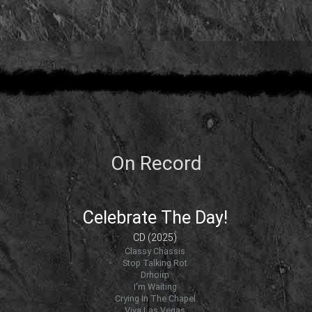
On Record
Celebrate The Day!
CD (2025)
Classy Chassis
Stop Talking Rot
Drhoim
I'm Waiting
Crying In The Chapel
Viva Las Vegas