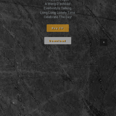
A Weng D'schbäd
Everbody's Talking
Long Long Lonely Time
Celebrate The Day!
Buy CD
Download