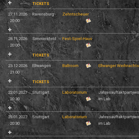
TICKETS
27.11.2026
Ravensburg
Zehntscheuer
,
20:00
28.11.2026
Simmersfeld
Fest-Spiel-Haus
,
20:00
TICKETS
23.12.2026
Ellwangen
Ballroom
Ellwanger Weihnacht
,
21:00
TICKETS
22.01.2027
Stuttgart
Laboratorium
Jahresauftaktpartyw
,
20:30
im Lab
23.01.2027
Stuttgart
Laboratorium
Jahresauftaktpartyw
,
20:30
im Lab