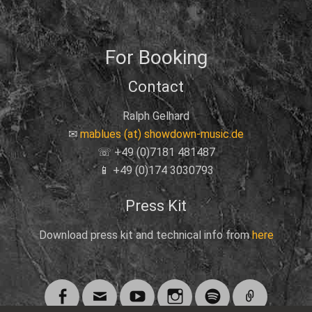
For Booking
Contact
Ralph Gelhard
✉
mablues (at) showdown-music.de
☏ +49 (0)7181 481487
📱 +49 (0)174 3030793
Press Kit
Download press kit and technical info from
here