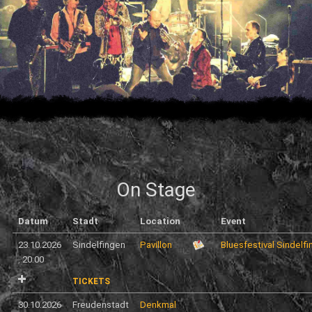
On Stage
Datum
Stadt
Location
Event
23.10.2026
Sindelfingen
Pavillon
Bluesfestival Sindelf
,
20:00
TICKETS
30.10.2026
Freudenstadt
Denkmal