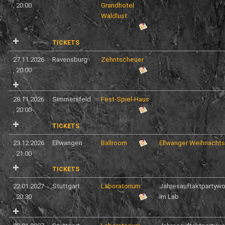
,
20:00
Grandhotel
Waldlust
TICKETS
27.11.2026
Ravensburg
Zehntscheuer
,
20:00
28.11.2026
Simmersfeld
Fest-Spiel-Haus
,
20:00
TICKETS
23.12.2026
Ellwangen
Ballroom
Ellwanger Weihnacht
,
21:00
TICKETS
22.01.2027
Stuttgart
Laboratorium
Jahresauftaktpartyw
,
20:30
im Lab