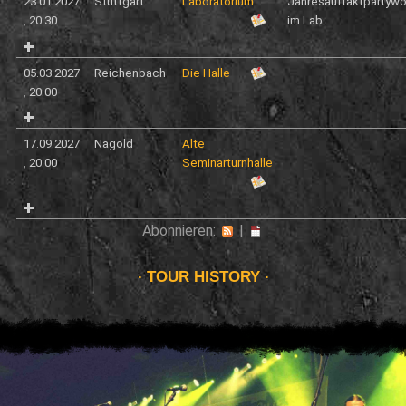
23.01.2027
Stuttgart
Laboratorium
Jahresauftaktpartyw
,
20:30
im Lab
05.03.2027
Reichenbach
Die Halle
,
20:00
17.09.2027
Nagold
Alte
,
20:00
Seminarturnhalle
Abonnieren:
|
TOUR HISTORY