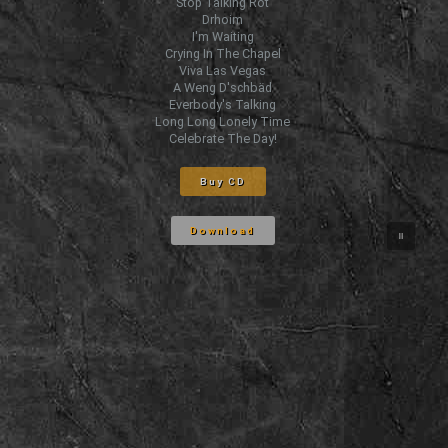
Stop Talking Rot
Drhoim
I'm Waiting
Crying In The Chapel
Viva Las Vegas
A Weng D'schbäd
Everbody's Talking
Long Long Lonely Time
Celebrate The Day!
Buy CD
Download