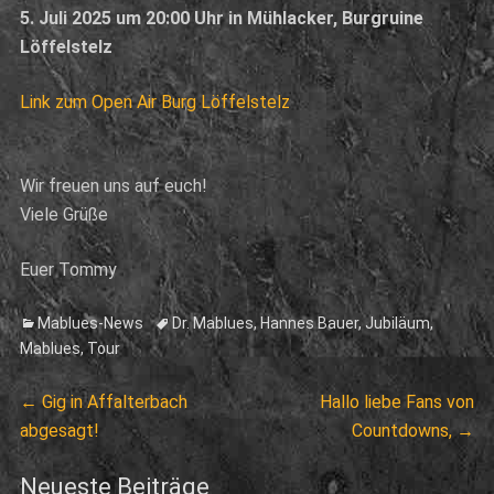
5. Juli 2025 um 20:00 Uhr in Mühlacker, Burgruine
Löffelstelz
Link zum Open Air Burg Löffelstelz
Wir freuen uns auf euch!
Viele Grüße
Euer Tommy
Categories
Tags
Mablues-News
Dr. Mablues
,
Hannes Bauer
,
Jubiläum
,
Mablues
,
Tour
Beitragsnavigation
Previous
Next
←
Gig in Affalterbach
Hallo liebe Fans von
post:
post:
abgesagt!
Countdowns,
→
Neueste Beiträge