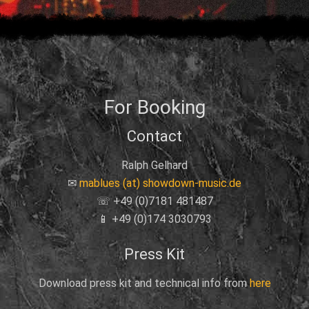
For Booking
Contact
Ralph Gelhard
✉
mablues (at) showdown-music.de
☏ +49 (0)7181 481487
📱 +49 (0)174 3030793
Press Kit
Download press kit and technical info from
here