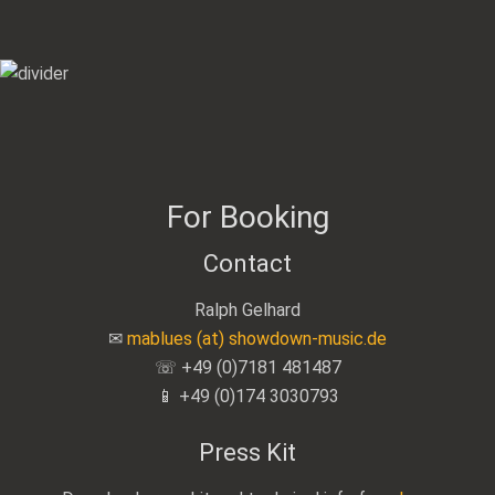
For Booking
Contact
Ralph Gelhard
✉
mablues (at) showdown-music.de
☏ +49 (0)7181 481487
📱 +49 (0)174 3030793
Press Kit