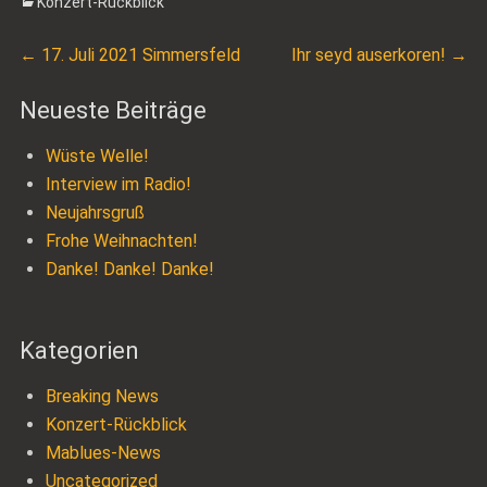
Categories
Konzert-Rückblick
Beitragsnavigation
Previous
Next
←
17. Juli 2021 Simmersfeld
Ihr seyd auserkoren!
→
post:
post:
Neueste Beiträge
Wüste Welle!
Interview im Radio!
Neujahrsgruß
Frohe Weihnachten!
Danke! Danke! Danke!
Kategorien
Breaking News
Konzert-Rückblick
Mablues-News
Uncategorized