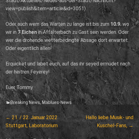
Stadt/Aktuelles/Neues-aus-der-Stadt/Nachricht?
view=publish&item=article&id=3051)
Oder auch wem das Warten zu lange ist bis zum
10.9.
wo
wir in
7 Eichen
in Affalterbach zu Gast sein werden. Oder
wer die drohende wetterbedingte Absage dort erwartet.
Oder eigentlich allen!
Erquicket und labet euch, auf das ihr seyed ermüdet nach
der heitren Feyerey!
Euer Tommy
Categories
Breaking News
,
Mablues-News
Beitragsnavigation
Previous
Next
←
21. / 22. Januar 2022
Hallo liebe Musik- und
post:
post:
Stuttgart, Laboratorium
Kuschel-Fans,
→