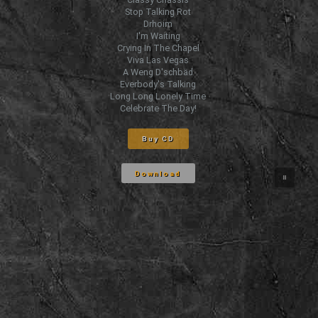
Stop Talking Rot
Drhoim
I'm Waiting
Crying In The Chapel
Viva Las Vegas
A Weng D'schbäd
Everbody's Talking
Long Long Lonely Time
Celebrate The Day!
Buy CD
Download