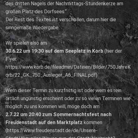
des dritten Nagels der Nachmittags-Stundenkerze am
großen Platz des Dorfsees.“
Der Rest des Textes ist verschollen, darum hier die
sinngemäße Wiedergabe:
Wir spielen also am
30.6.22 um 19:30 auf dem Seeplatz in Korb
(hier der
Flyer:
https://www.korb.de/fileadmin/Dateien/Bilder/750JahreK
orb/22_GK_750_Ausleger_A6_FINAL.pdf)
Wem dieser Termin zu kurzfristig ist oder wem es rein
örtlich ungünstig erscheint oder zu so vielen Terminen wie
möglich zu uns kommen will, möge doch am
2.7.22 um 20:40 zum Sommernachtsfest nach
Freudenstadt auf den Marktplatz
kommen
(https://www.freudenstadt.de/de/Unsere-