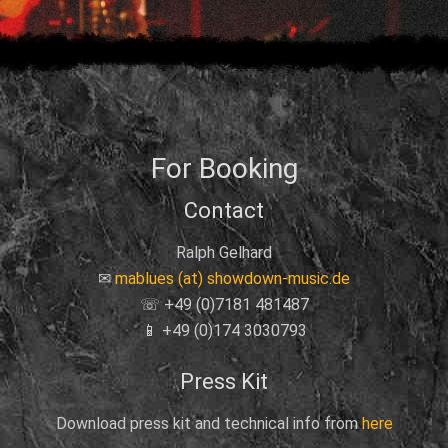
For Booking
Contact
Ralph Gelhard
✉
mablues (at) showdown-music.de
☏ +49 (0)7181 481487
📱 +49 (0)174 3030793
Press Kit
Download press kit and technical info from
here