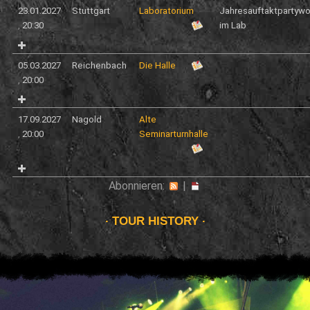
23.01.2027
Stuttgart
Laboratorium
Jahresauftaktpartyw
,
20:30
im Lab
05.03.2027
Reichenbach
Die Halle
,
20:00
17.09.2027
Nagold
Alte
,
20:00
Seminarturnhalle
Abonnieren:
|
TOUR HISTORY