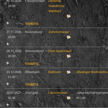
30.10.2026
Freudenstadt
Denkmal
,
20:00
Grandhotel
Waldlust
TICKETS
27.11.2026
Ravensburg
Zehntscheuer
,
20:00
28.11.2026
Simmersfeld
Fest-Spiel-Haus
,
20:00
TICKETS
23.12.2026
Ellwangen
Ballroom
Ellwanger Weihnacht
,
21:00
TICKETS
22.01.2027
Stuttgart
Laboratorium
Jahresauftaktpartyw
,
20:30
im Lab