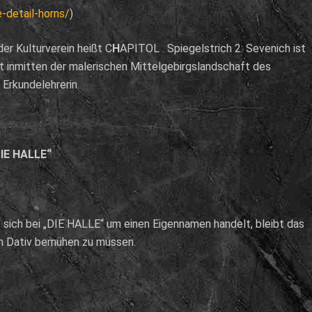
-detail-horns/
)
der Kulturverein heißt C
H
APITOL . Spiegelstrich 2: Sevenich ist
t inmitten der malerischen Mittelgebirgslandschaft des
 Erkundelehrerin.
DIE HALLE“
s sich bei „DIE HALLE“ um einen Eigennamen handelt, bleibt das
den Dativ bemühen zu müssen.