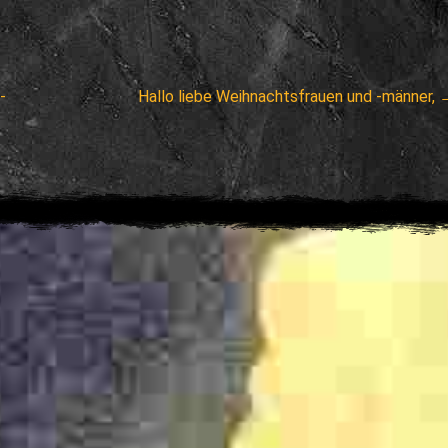
Next
-
Hallo liebe Weihnachtsfrauen und -männer,
post: