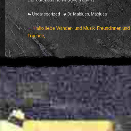
Categories
Tags
Uncategorized
Dr. Mablues
,
Mablues
Beitragsnavigation
Previous
←
Hallo liebe Wander- und Musik-Freundinnen und 
post:
Freunde,