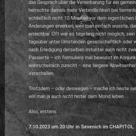
das Gespräch über die Vereinbarung für ein gemein
herrschte damals mehr Verbindlichkeit bei terminl
schließlich nicht 10 Minuten vor dem eigentlichen
Änderungen erwirken, weil man einfach wusste, die
erreichbar. Oft war es tagelang nicht möglich, sein
tagsüber unter Umständen gesellschaftlich oder w
nach Erledigung derselben mitunter auch nicht zwi
Passierte – ich formuliere mal bewusst im Konjun
wahrscheinlich zurecht – eine längere Abwesenhei
Verschallen.
Trotzdem – oder deswegen – mache ich heute sehr 
will man ja auch nicht hinter dem Mond leben.
Also, erstens:
7.10.2023 um 20 Uhr in Sevenich im CHAPITOL